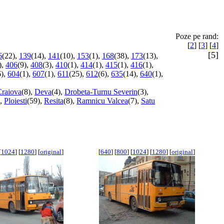
Poze pe rand:
[
2
] [
3
] [
4
]
[5]
6
(22),
139
(14),
141
(10),
153
(1),
168
(38),
173
(13),
),
406
(9),
408
(3),
410
(1),
414
(1),
415
(1),
416
(1),
6),
604
(1),
607
(1),
611
(25),
612
(6),
635
(14),
640
(1),
Craiova
(8),
Deva
(4),
Drobeta-Turnu Severin
(3),
,
Ploiesti
(59),
Resita
(8),
Ramnicu Valcea
(7),
Satu
[
1024
] [
1280
] [
original
]
[
640
] [
800
] [
1024
] [
1280
] [
original
]