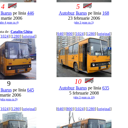
4
5
Ikarus
pe linia
446
Autobuz
Ikarus
pe linia
168
 martie 2006
23 februarie 2006
alte 4 poze cu 4)
(alte 3 poze cu 5)
ata de:
Catalin Ghita
[
640
] [
800
] [
1024
] [
1280
] [
original
]
[
1024
] [
1280
] [
original
]
10
9
Autobuz
Ikarus
pe linia
635
Ikarus
pe linia
645
5 februarie 2008
 martie 2006
(alte 3 poze cu 10)
(alta poza cu 9)
[
1024
] [
1280
] [
original
]
[
640
] [
800
] [
1024
] [
1280
] [
original
]