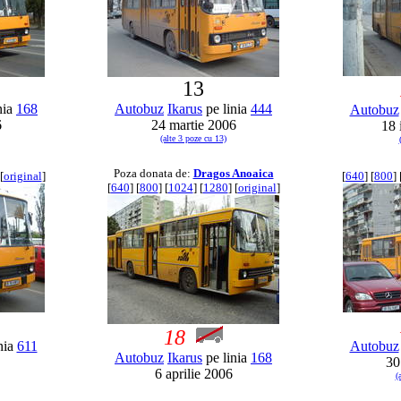
13
nia
168
Autobuz
Ikarus
pe linia
444
Autobuz
6
24 martie 2006
18 
(alte 3 poze cu 13)
Poza donata de:
Dragos Anoaica
[
original
]
[
640
] [
800
] 
[
640
] [
800
] [
1024
] [
1280
] [
original
]
18
nia
611
Autobuz
Autobuz
Ikarus
pe linia
168
30
6 aprilie 2006
(