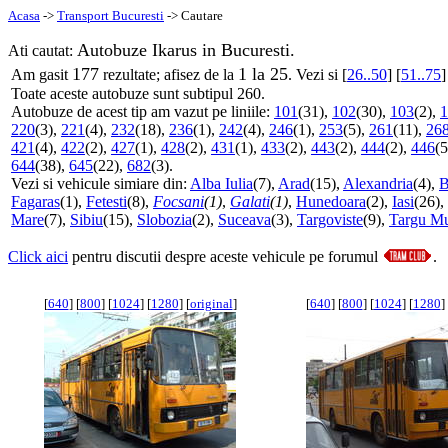
Acasa
->
Transport Bucuresti
-> Cautare
Autobuze Ikarus in Bucuresti.
Ati cautat:
177
1 la 25
Am gasit
rezultate; afisez de la
. Vezi si [
26..50
] [
51..75
]
Toate aceste autobuze sunt subtipul 260.
Autobuze de acest tip am vazut pe liniile:
101
(31),
102
(30),
103
(2),
1
220
(3),
221
(4),
232
(18),
236
(1),
242
(4),
246
(1),
253
(5),
261
(11),
26
421
(4),
422
(2),
427
(1),
428
(2),
431
(1),
433
(2),
443
(2),
444
(2),
446
(5
644
(38),
645
(22),
682
(3).
Vezi si vehicule simiare din:
Alba Iulia
(7),
Arad
(15),
Alexandria
(4),
B
Fagaras
(1),
Fetesti
(8),
Focsani
(1)
,
Galati
(1)
,
Hunedoara
(2),
Iasi
(26),
Mare
(7),
Sibiu
(15),
Slobozia
(2),
Suceava
(3),
Targoviste
(9),
Targu Mu
Click aici
pentru discutii despre aceste vehicule pe forumul
.
[
640
] [
800
] [
1024
] [
1280
] [
original
]
[
640
] [
800
] [
1024
] [
1280
] 