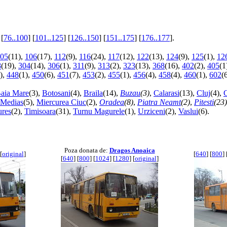
 [
76..100
] [
101..125
] [
126..150
] [
151..175
] [
176..177
].
05
(11),
106
(17),
112
(9),
116
(24),
117
(12),
122
(13),
124
(9),
125
(1),
12
8
(19),
304
(14),
306
(1),
311
(9),
313
(2),
323
(13),
368
(16),
402
(2),
405
(1
),
448
(1),
450
(6),
451
(7),
453
(2),
455
(1),
456
(4),
458
(4),
460
(1),
602
(
aia Mare
(3),
Botosani
(4),
Braila
(14),
Buzau
(3)
,
Calarasi
(13),
Cluj
(4),
Medias
(5),
Miercurea Ciuc
(2),
Oradea
(8)
,
Piatra Neamt
(2)
,
Pitesti
(23)
res
(2),
Timisoara
(31),
Turnu Magurele
(1),
Urziceni
(2),
Vaslui
(6).
Poza donata de:
Dragos Anoaica
[
original
]
[
640
] [
800
] 
[
640
] [
800
] [
1024
] [
1280
] [
original
]