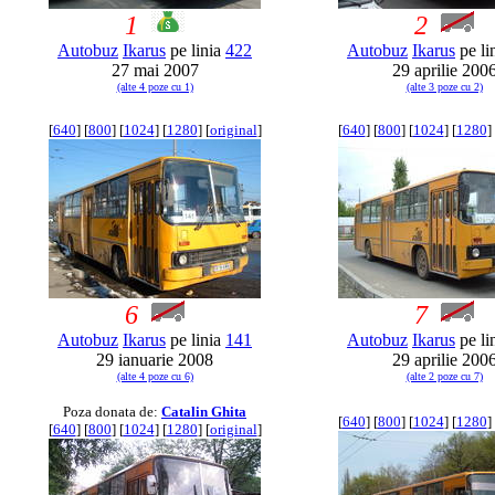
1
2
Autobuz
Ikarus
pe linia
422
Autobuz
Ikarus
pe li
27 mai 2007
29 aprilie 200
(alte 4 poze cu 1)
(alte 3 poze cu 2)
[
640
] [
800
] [
1024
] [
1280
] [
original
]
[
640
] [
800
] [
1024
] [
1280
] 
6
7
Autobuz
Ikarus
pe linia
141
Autobuz
Ikarus
pe li
29 ianuarie 2008
29 aprilie 200
(alte 4 poze cu 6)
(alte 2 poze cu 7)
Poza donata de:
Catalin Ghita
[
640
] [
800
] [
1024
] [
1280
] 
[
640
] [
800
] [
1024
] [
1280
] [
original
]