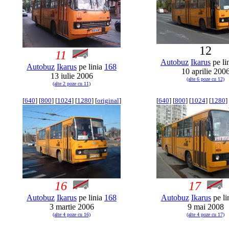
12
11
Autobuz
Ikarus
pe li
Autobuz
Ikarus
pe linia
168
10 aprilie 200
13 iulie 2006
(alte 6 poze cu 12)
(alte 2 poze cu 11)
[
640
] [
800
] [
1024
] [
1280
] [
original
]
[
640
] [
800
] [
1024
] [
1280
] 
16
17
Autobuz
Ikarus
pe linia
168
Autobuz
Ikarus
pe li
3 martie 2006
9 mai 2008
(alte 4 poze cu 16)
(alte 4 poze cu 17)