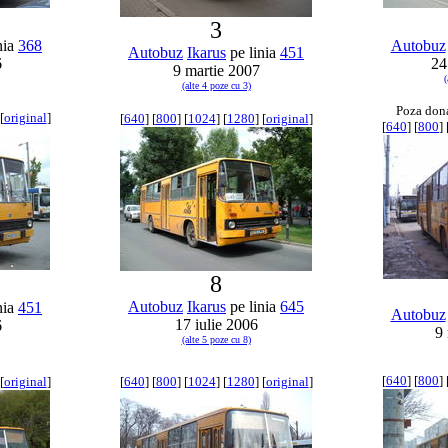
3
nia
368
Autobuz
Autobuz
Ikarus
pe linia
451
6
24
9 martie 2007
(
(alte 4 poze cu 3)
Poza don
[
original
]
[
640
] [
800
] [
1024
] [
1280
] [
original
]
[
640
] [
800
] 
8
Autobuz
Ikarus
pe linia
645
nia
451
Autobuz
17 iulie 2006
6
9
(alte 5 poze cu 8)
[
640
] [
800
] 
[
original
]
[
640
] [
800
] [
1024
] [
1280
] [
original
]