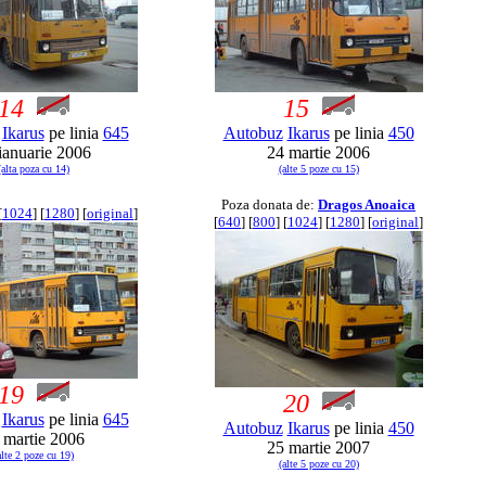
14
15
Ikarus
pe linia
645
Autobuz
Ikarus
pe linia
450
ianuarie 2006
24 martie 2006
(alta poza cu 14)
(alte 5 poze cu 15)
Poza donata de:
Dragos Anoaica
[
1024
] [
1280
] [
original
]
[
640
] [
800
] [
1024
] [
1280
] [
original
]
19
20
Ikarus
pe linia
645
Autobuz
Ikarus
pe linia
450
 martie 2006
25 martie 2007
alte 2 poze cu 19)
(alte 5 poze cu 20)