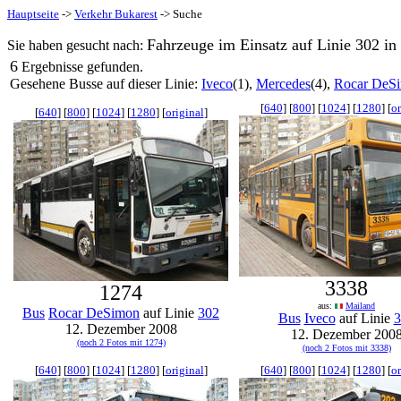
Hauptseite
->
Verkehr Bukarest
-> Suche
Fahrzeuge im Einsatz auf Linie 302 in
Sie haben gesucht nach:
6
Ergebnisse gefunden.
Gesehene Busse auf dieser Linie:
Iveco
(1),
Mercedes
(4),
Rocar DeS
[
640
] [
800
] [
1024
] [
1280
] [
or
[
640
] [
800
] [
1024
] [
1280
] [
original
]
3338
1274
aus:
Mailand
Bus
Rocar DeSimon
auf Linie
302
Bus
Iveco
auf Linie
3
12. Dezember 2008
12. Dezember 200
(noch 2 Fotos mit 1274)
(noch 2 Fotos mit 3338)
[
640
] [
800
] [
1024
] [
1280
] [
original
]
[
640
] [
800
] [
1024
] [
1280
] [
or