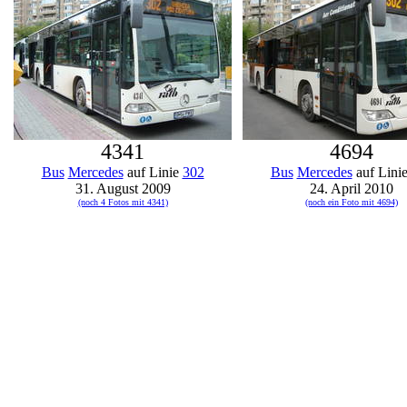
4341
4694
Bus
Mercedes
auf Linie
302
Bus
Mercedes
auf Lini
31. August 2009
24. April 2010
(noch 4 Fotos mit 4341)
(noch ein Foto mit 4694)