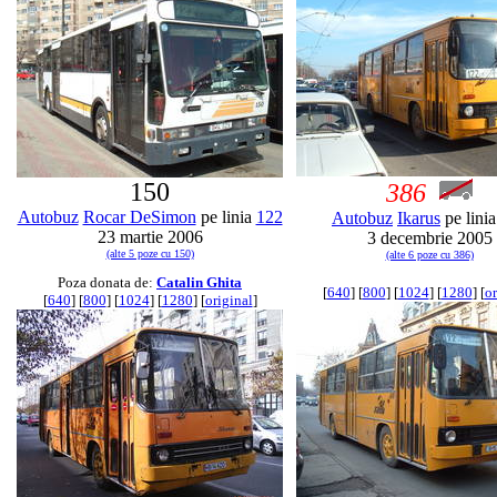
150
386
Autobuz
Rocar DeSimon
pe linia
122
Autobuz
Ikarus
pe lini
23 martie 2006
3 decembrie 2005
(alte 5 poze cu 150)
(alte 6 poze cu 386)
Poza donata de:
Catalin Ghita
[
640
] [
800
] [
1024
] [
1280
] [
or
[
640
] [
800
] [
1024
] [
1280
] [
original
]