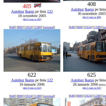
408
405
Autobuz
Ikarus
pe lini
Autobuz
Ikarus
pe linia
122
30 noiembrie 2005
18 octombrie 2005
(alte 6 poze cu 408)
(alte 6 poze cu 405)
[
640
] [
800
] [
1024
] [
1280
] [
original
]
[
640
] [
800
] [
1024
] [
1280
] [
or
622
625
Autobuz
Ikarus
pe linia
122
Autobuz
Ikarus
pe lini
16 ianuarie 2006
26 ianuarie 2006
(misc
(alte 8 poze cu 622)
(alte 5 poze cu 625)
[
640
] [
800
] [
1024
] [
1280
] [
or
[
640
] [
800
] [
1024
] [
1280
] [
original
]