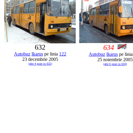
632
634
Autobuz
Ikarus
pe linia
122
Autobuz
Ikarus
pe lini
23 decembrie 2005
25 noiembrie 2005
(alte 4 poze cu 632)
(alte 6 poze cu 634)