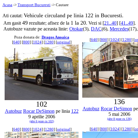
Acasa
->
Transport Bucuresti
-> Cautare
Vehicule circuland pe linia 122 in Bucuresti.
Ati cautat:
49
1 la 20
Am gasit
rezultate; afisez de la
. Vezi si [
21..40
] [
41..49
].
Autobuze vazute pe aceasta linie:
Otokar
(3),
DAC
(6),
Mercedes
(17)
Poza donata de:
Dragos Anoaica
[
640
] [
800
] [
1024
] [
1280
] [
or
[
640
] [
800
] [
1024
] [
1280
] [
original
]
136
102
Autobuz
Rocar DeSimon
pe
Autobuz
Rocar DeSimon
pe linia
122
5 mai 2006
9 aprilie 2006
(alte 8 poze cu 136)
(alte 6 poze cu 102)
[
640
] [
800
] [
1024
] [
1280
] [
or
[
640
] [
800
] [
1024
] [
1280
] [
original
]