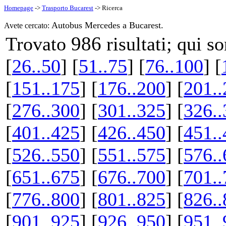
Homepage
->
Trasporto Bucarest
-> Ricerca
Autobus Mercedes a Bucarest.
Avete cercato:
986
Trovato
risultati; qui s
[
26..50
] [
51..75
] [
76..100
] [
[
151..175
] [
176..200
] [
201..
[
276..300
] [
301..325
] [
326..
[
401..425
] [
426..450
] [
451..
[
526..550
] [
551..575
] [
576..
[
651..675
] [
676..700
] [
701..
[
776..800
] [
801..825
] [
826..
[
901..925
] [
926..950
] [
951..