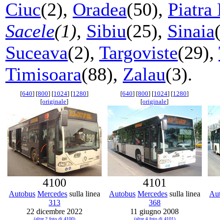
Ciuc
(2),
Oradea
(50),
Piatra
Sacele
(1)
,
Sibiu
(25),
Sinaia
Suceava
(2),
Targoviste
(29),
Timisoara
(88),
Zalau
(3).
[
640
] [
800
] [
1024
] [
1280
]
[
640
] [
800
] [
1024
] [
1280
]
[
originale
]
[
originale
]
4100
4101
Autobus
Mercedes
sulla linea
Autobus
Mercedes
sulla linea
Au
313
368
22 dicembre 2022
11 giugno 2008
(altre 2 foto di 4100)
(altre 4 foto di 4101)