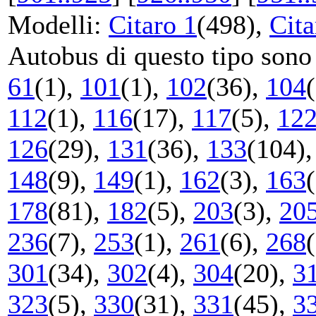
Modelli:
Citaro 1
(498),
Cita
Autobus di questo tipo sono s
61
(1),
101
(1),
102
(36),
104
112
(1),
116
(17),
117
(5),
12
126
(29),
131
(36),
133
(104)
148
(9),
149
(1),
162
(3),
163
178
(81),
182
(5),
203
(3),
20
236
(7),
253
(1),
261
(6),
268
301
(34),
302
(4),
304
(20),
3
323
(5),
330
(31),
331
(45),
3