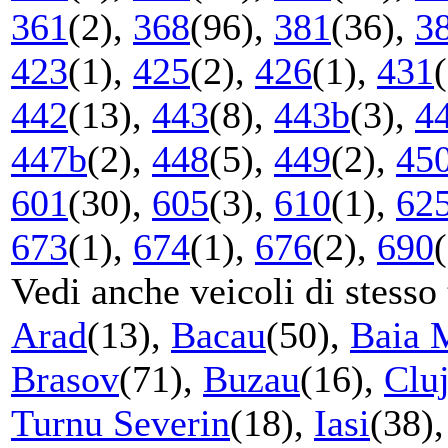
361
(2),
368
(96),
381
(36),
3
423
(1),
425
(2),
426
(1),
431
442
(13),
443
(8),
443b
(3),
4
447b
(2),
448
(5),
449
(2),
45
601
(30),
605
(3),
610
(1),
62
673
(1),
674
(1),
676
(2),
690
Vedi anche veicoli di stesso 
Arad
(13),
Bacau
(50),
Baia 
Brasov
(71),
Buzau
(16),
Clu
Turnu Severin
(18),
Iasi
(38)