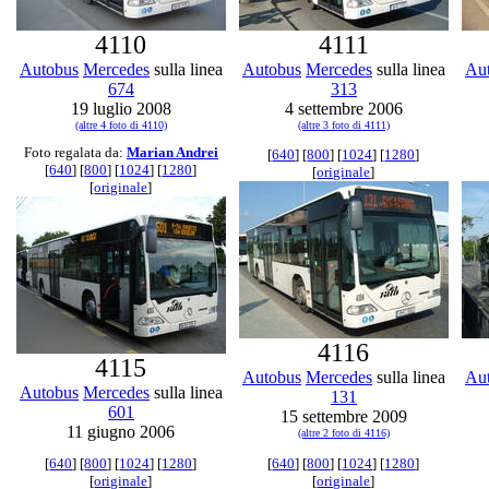
4110
4111
Autobus
Mercedes
sulla linea
Autobus
Mercedes
sulla linea
Au
674
313
19 luglio 2008
4 settembre 2006
(altre 4 foto di 4110)
(altre 3 foto di 4111)
Foto regalata da:
Marian Andrei
[
640
] [
800
] [
1024
] [
1280
]
[
640
] [
800
] [
1024
] [
1280
]
[
originale
]
[
originale
]
4116
4115
Autobus
Mercedes
sulla linea
Au
Autobus
Mercedes
sulla linea
131
601
15 settembre 2009
11 giugno 2006
(altre 2 foto di 4116)
[
640
] [
800
] [
1024
] [
1280
]
[
640
] [
800
] [
1024
] [
1280
]
[
originale
]
[
originale
]