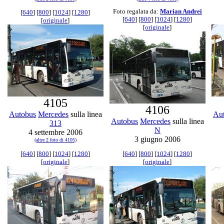
Foto regalata da:
Marian Andrei
[
640
] [
800
] [
1024
] [
1280
]
[
640
] [
800
] [
1024
] [
1280
]
[
originale
]
[
originale
]
4105
4106
Autobus
Mercedes
sulla linea
Au
Autobus
Mercedes
sulla linea
313
N
4 settembre 2006
3 giugno 2006
(altre 2 foto di 4105)
[
640
] [
800
] [
1024
] [
1280
]
[
640
] [
800
] [
1024
] [
1280
]
[
originale
]
[
originale
]