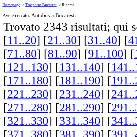
Homepage
->
Trasporto Bucarest
-> Ricerca
Autobus a Bucarest.
Avete cercato:
2343
Trovato
risultati; qui
[
11..20
] [
21..30
] [
31..40
] [
4
[
71..80
] [
81..90
] [
91..100
] [
[
121..130
] [
131..140
] [
141..
[
171..180
] [
181..190
] [
191..
[
221..230
] [
231..240
] [
241..
[
271..280
] [
281..290
] [
291..
[
321..330
] [
331..340
] [
341..
[
371..380
] [
381..390
] [
391..