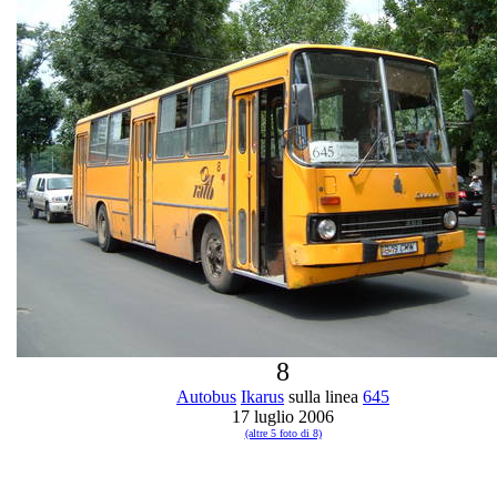
8
Autobus
Ikarus
sulla linea
645
17 luglio 2006
(altre 5 foto di 8)