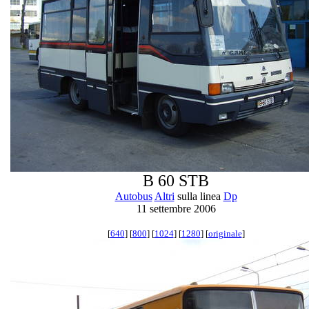
B 60 STB
Autobus
Altri
sulla linea
Dp
11 settembre 2006
[
640
] [
800
] [
1024
] [
1280
] [
originale
]