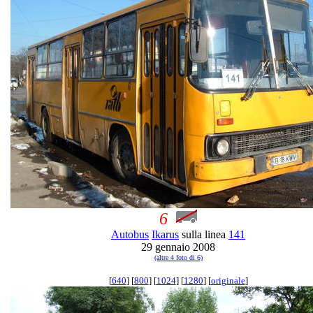
6
Autobus
Ikarus
sulla linea
141
29 gennaio 2008
(altre 4 foto di 6)
[
640
] [
800
] [
1024
] [
1280
] [
originale
]