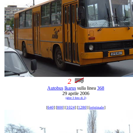
2
Autobus
Ikarus
sulla linea
368
29 aprile 2006
(altre 3 foto di 2)
[
640
] [
800
] [
1024
] [
1280
] [
originale
]