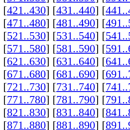
[
421..430
] [
431..440
] [
441..
[
471..480
] [
481..490
] [
491..
[
521..530
] [
531..540
] [
541..
[
571..580
] [
581..590
] [
591..
[
621..630
] [
631..640
] [
641..
[
671..680
] [
681..690
] [
691..
[
721..730
] [
731..740
] [
741..
[
771..780
] [
781..790
] [
791..
[
821..830
] [
831..840
] [
841..
[
871..880
] [
881..890
] [
891..