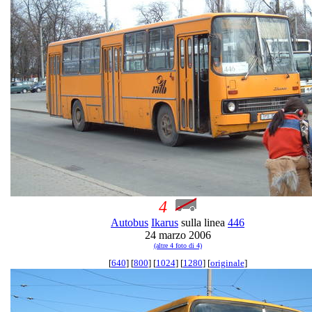
4
Autobus
Ikarus
sulla linea
446
24 marzo 2006
(altre 4 foto di 4)
[
640
] [
800
] [
1024
] [
1280
] [
originale
]