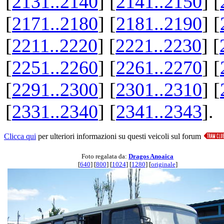
[
2131..2140
] [
2141..2150
] [
[
2171..2180
] [
2181..2190
] [
[
2211..2220
] [
2221..2230
] [
[
2251..2260
] [
2261..2270
] [
[
2291..2300
] [
2301..2310
] [
[
2331..2340
] [
2341..2343
].
Clicca qui
per ulteriori informazioni su questi veicoli sul forum
Foto regalata da:
Dragos Anoaica
[
640
] [
800
] [
1024
] [
1280
] [
originale
]