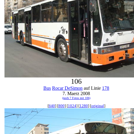
106
Bus
Rocar DeSimon
auf Linie
178
7. Maerz 2008
(noch 7 Fotos mit 106)
[
640
] [
800
] [
1024
] [
1280
] [
original
]