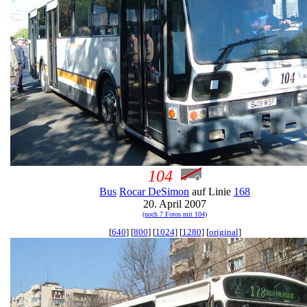
104
Bus
Rocar DeSimon
auf Linie
168
20. April 2007
(noch 7 Fotos mit 104)
[
640
] [
800
] [
1024
] [
1280
] [
original
]