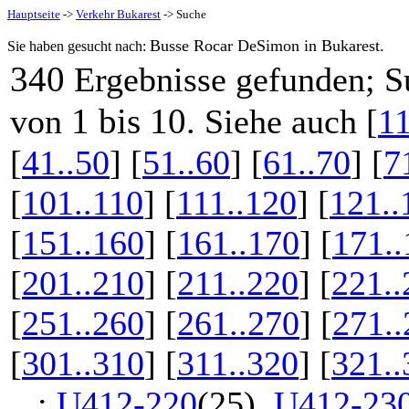
Hauptseite
->
Verkehr Bukarest
-> Suche
Busse Rocar DeSimon in Bukarest.
Sie haben gesucht nach:
340
Ergebnisse gefunden; S
1 bis 10
von
. Siehe auch [
11
[
41..50
] [
51..60
] [
61..70
] [
7
[
101..110
] [
111..120
] [
121..
[
151..160
] [
161..170
] [
171..
[
201..210
] [
211..220
] [
221..
[
251..260
] [
261..270
] [
271..
[
301..310
] [
311..320
] [
321..
...:
U412-220
(25),
U412-23