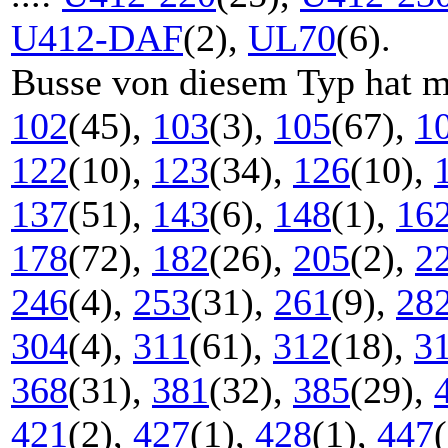
U412-DAF
(2),
UL70
(6).
Busse von diesem Typ hat m
102
(45),
103
(3),
105
(67),
1
122
(10),
123
(34),
126
(10),
137
(51),
143
(6),
148
(1),
16
178
(72),
182
(26),
205
(2),
2
246
(4),
253
(31),
261
(9),
28
304
(4),
311
(61),
312
(18),
3
368
(31),
381
(32),
385
(29),
421
(2),
427
(1),
428
(1),
447