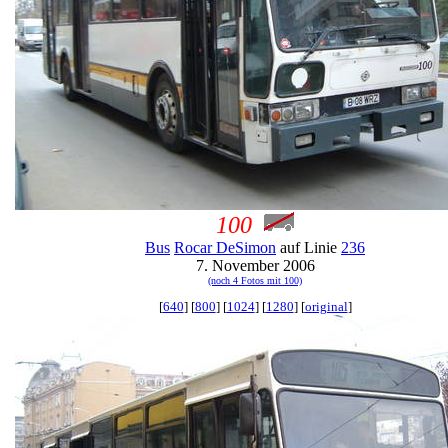
100
Bus
Rocar DeSimon
auf Linie
236
7. November 2006
(noch 4 Fotos mit 100)
[
640
] [
800
] [
1024
] [
1280
] [
original
]