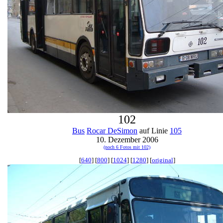
102
Bus
Rocar DeSimon
auf Linie
105
10. Dezember 2006
(noch 6 Fotos mit 102)
[
640
] [
800
] [
1024
] [
1280
] [
original
]