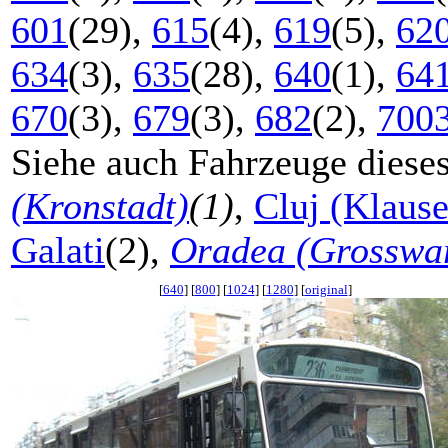
601
(29),
615
(4),
619
(5),
62
634
(3),
635
(28),
640
(1),
64
670
(3),
679
(3),
682
(2),
700
Siehe auch Fahrzeuge diese
(Kronstadt)
(1)
,
Cluj (Klaus
Galati
(2),
Oradea (Grosswa
[
640
] [
800
] [
1024
] [
1280
] [
original
]