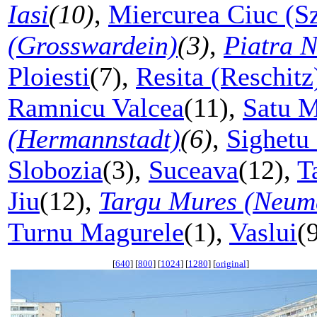
Iasi
(10)
,
Miercurea Ciuc (S
(Grosswardein)
(3)
,
Piatra 
Ploiesti
(7),
Resita (Reschitz
Ramnicu Valcea
(11),
Satu M
(Hermannstadt)
(6)
,
Sighetu
Slobozia
(3),
Suceava
(12),
T
Jiu
(12),
Targu Mures (Neum
Turnu Magurele
(1),
Vaslui
(
[
640
] [
800
] [
1024
] [
1280
] [
original
]