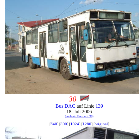
30
Bus
DAC
auf Linie
139
18. Juli 2006
(noch ein Foto mit 30)
[
640
] [
800
] [
1024
] [
1280
] [
original
]