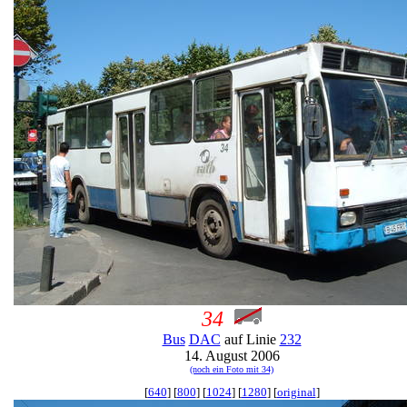
34
Bus
DAC
auf Linie
232
14. August 2006
(noch ein Foto mit 34)
[
640
] [
800
] [
1024
] [
1280
] [
original
]