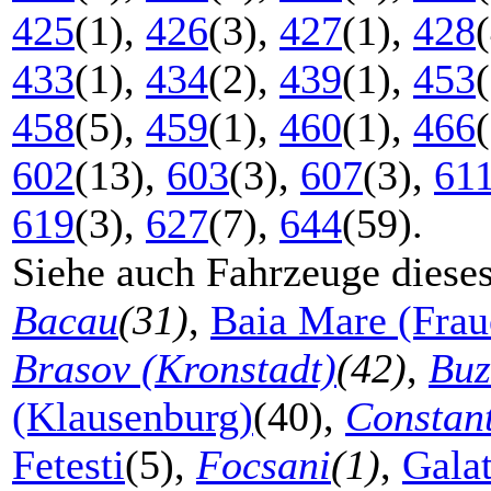
425
(1),
426
(3),
427
(1),
428
433
(1),
434
(2),
439
(1),
453
458
(5),
459
(1),
460
(1),
466
602
(13),
603
(3),
607
(3),
61
619
(3),
627
(7),
644
(59).
Siehe auch Fahrzeuge diese
Bacau
(31)
,
Baia Mare (Frau
Brasov (Kronstadt)
(42)
,
Buz
(Klausenburg)
(40),
Constan
Fetesti
(5),
Focsani
(1)
,
Galat