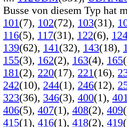
Busse von diesem Typ hat m
101
(7),
102
(72),
103
(31),
1
116
(5),
117
(31),
122
(6),
12
139
(62),
141
(32),
143
(18),
155
(3),
162
(2),
163
(4),
165
181
(2),
220
(17),
221
(16),
2
242
(10),
244
(1),
246
(12),
2
323
(36),
346
(3),
400
(1),
40
406
(5),
407
(1),
408
(2),
409
415
(1),
416
(1),
418
(2),
419