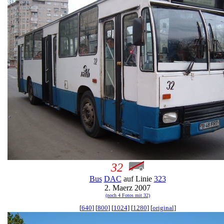
32
Bus
DAC
auf Linie
323
2. Maerz 2007
(noch 4 Fotos mit 32)
[
640
] [
800
] [
1024
] [
1280
] [
original
]