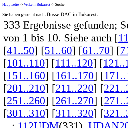
Hauptseite
->
Verkehr Bukarest
-> Suche
Busse DAC in Bukarest.
Sie haben gesucht nach:
333
Ergebnisse gefunden; S
1 bis 10
von
. Siehe auch [
11
[
41..50
] [
51..60
] [
61..70
] [
7
[
101..110
] [
111..120
] [
121..
[
151..160
] [
161..170
] [
171..
[
201..210
] [
211..220
] [
221..
[
251..260
] [
261..270
] [
271..
[
301..310
] [
311..320
] [
321..
...:
112UDM
(331),
UDAN20