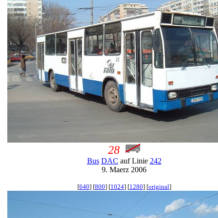
28
Bus
DAC
auf Linie
242
9. Maerz 2006
[
640
] [
800
] [
1024
] [
1280
] [
original
]