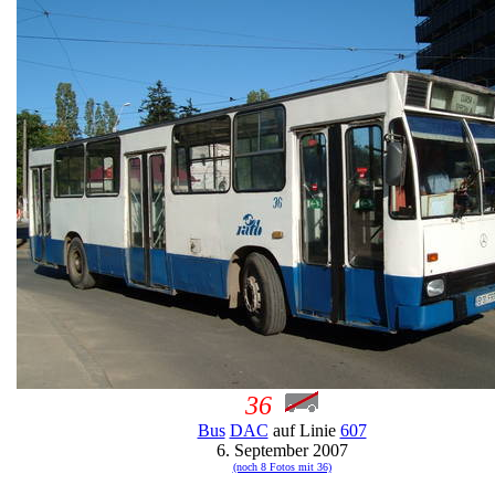
36
Bus
DAC
auf Linie
607
6. September 2007
(noch 8 Fotos mit 36)