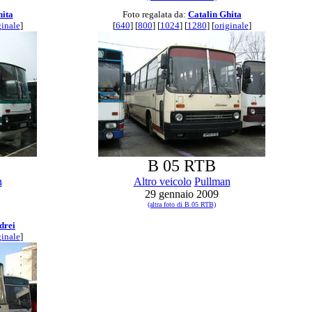
hita
Foto regalata da:
Catalin Ghita
ginale
]
[
640
] [
800
] [
1024
] [
1280
] [
originale
]
B 05 RTB
n
Altro veicolo
Pullman
29 gennaio 2009
(altra foto di B 05 RTB)
drei
ginale
]