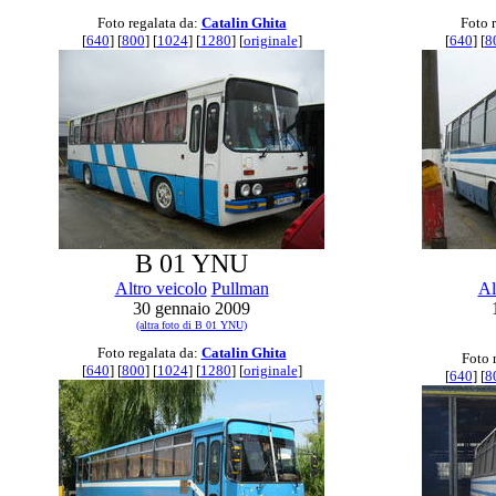
Foto regalata da:
Catalin Ghita
Foto 
[
640
] [
800
] [
1024
] [
1280
] [
originale
]
[
640
] [
8
B 01 YNU
Altro veicolo
Pullman
Al
30 gennaio 2009
(altra foto di B 01 YNU)
Foto regalata da:
Catalin Ghita
Foto 
[
640
] [
800
] [
1024
] [
1280
] [
originale
]
[
640
] [
8