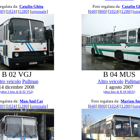
regalata da:
Catalin Ghita
Foto regalata da:
Catalin G
00
] [
1024
] [
1280
] [
originale
]
[
640
] [
800
] [
1024
] [
1280
] [
ori
B 02 VGJ
B 04 MUS
tro veicolo
Pullman
Altro veicolo
Pullma
14 dicembre 2008
1 agosto 2007
(altre 3 foto di B 02 VGJ)
(altra foto di B 04 MUS)
regalata da:
Man And Cat
Foto regalata da:
Marian An
00
] [
1024
] [
1280
] [
originale
]
[
640
] [
800
] [
1024
] [
1280
] [
ori