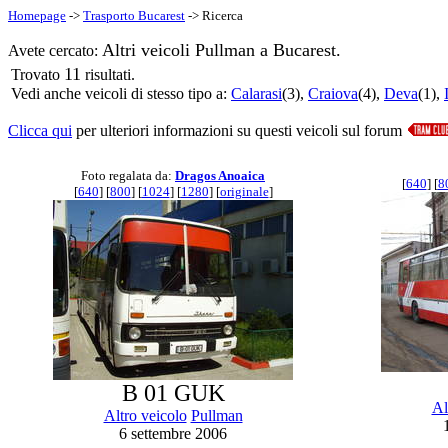
Homepage
->
Trasporto Bucarest
-> Ricerca
Altri veicoli Pullman a Bucarest.
Avete cercato:
11
Trovato
risultati.
Vedi anche veicoli di stesso tipo a:
Calarasi
(3),
Craiova
(4),
Deva
(1),
Clicca qui
per ulteriori informazioni su questi veicoli sul forum
Foto regalata da:
Dragos Anoaica
[
640
] [
8
[
640
] [
800
] [
1024
] [
1280
] [
originale
]
B 01 GUK
Al
Altro veicolo
Pullman
6 settembre 2006