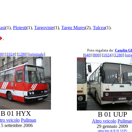
Iasi
(1),
Ploiesti
(1),
Targoviste
(1),
Targu Mures
(2),
Tulcea
(1).
.
Foto regalata da:
Catalin G
00
] [
1024
] [
1280
] [
originale
]
[
640
] [
800
] [
1024
] [
1280
] [
ori
B 01 HYX
B 01 UUP
tro veicolo
Pullman
Altro veicolo
Pullma
15 settembre 2006
29 gennaio 2009
(altra foto di B 01 UUP)