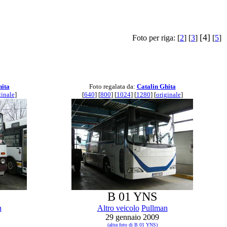
[4]
Foto per riga: [
2
] [
3
]
[
5
]
hita
Foto regalata da:
Catalin Ghita
ginale
]
[
640
] [
800
] [
1024
] [
1280
] [
originale
]
B 01 YNS
n
Altro veicolo
Pullman
29 gennaio 2009
(altra foto di B 01 YNS)