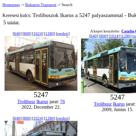
Homepage
->
Bukarest Transport
-> Search
Trolibuszok Ikarus a 5247 palyaszammal - Buk
Keresesi kulcs:
5
talalat.
A kepet keszitette:
Catalin 
[
640
] [
800
] [
1024
] [
1280
] [
eredeti
]
[
640
] [
800
] [
1024
] [
1280
] [
e
5247
5247
Trolibusz
Ikarus
jarat:
76
Trolibusz
Ikarus
jarat
2022, December 22.
2009, Junius 15.
[
640
] [
800
] [
1024
] [
1280
] [
eredeti
]