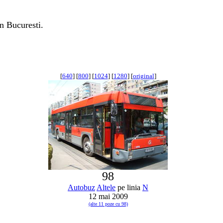
n Bucuresti.
[
640
] [
800
] [
1024
] [
1280
] [
original
]
98
Autobuz
Altele
pe linia
N
12 mai 2009
(alte 11 poze cu 98)