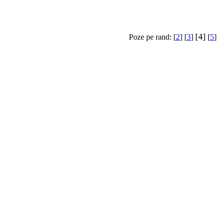
[4]
Poze pe rand: [
2
] [
3
]
[
5
]