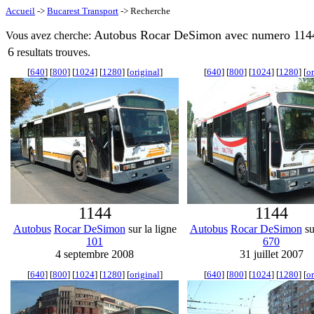
Accueil
->
Bucarest Transport
-> Recherche
Autobus Rocar DeSimon avec numero 1144
Vous avez cherche:
6
resultats trouves.
[
640
] [
800
] [
1024
] [
1280
] [
original
]
[
640
] [
800
] [
1024
] [
1280
] [
or
1144
1144
Autobus
Rocar DeSimon
sur la ligne
Autobus
Rocar DeSimon
su
101
670
4 septembre 2008
31 juillet 2007
[
640
] [
800
] [
1024
] [
1280
] [
original
]
[
640
] [
800
] [
1024
] [
1280
] [
or