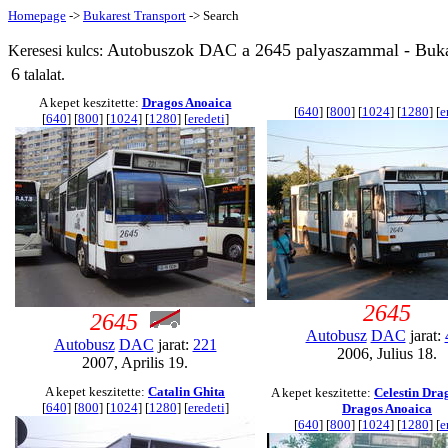
Homepage
->
Bukarest Transport
-> Search
Autobuszok DAC a 2645 palyaszammal - Buka
Keresesi kulcs:
6
talalat.
A kepet keszitette:
Dragos Anoaica
[
640
] [
800
] [
1024
] [
1280
] [
e
[
640
] [
800
] [
1024
] [
1280
] [
eredeti
]
2645
2645
Autobusz
DAC
jarat:
Autobusz
DAC
jarat:
221
2006, Julius 18.
2007, Aprilis 19.
A kepet keszitette:
Catalin Ghita
A kepet keszitette:
Celestin Dra
[
640
] [
800
] [
1024
] [
1280
] [
eredeti
]
Dragos Anoaica
[
640
] [
800
] [
1024
] [
1280
] [
e