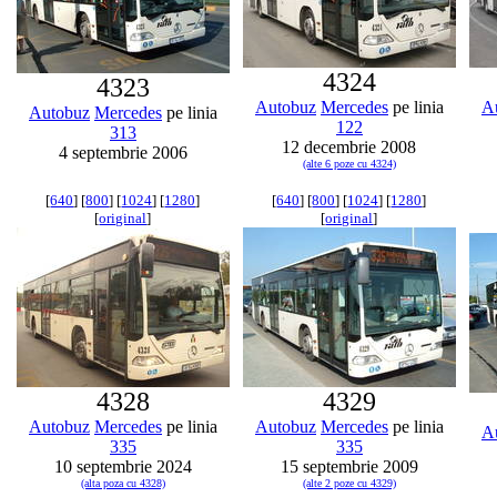
4324
4323
Autobuz
Mercedes
pe linia
A
Autobuz
Mercedes
pe linia
122
313
12 decembrie 2008
4 septembrie 2006
(alte 6 poze cu 4324)
[
640
] [
800
] [
1024
] [
1280
]
[
640
] [
800
] [
1024
] [
1280
]
[
original
]
[
original
]
4328
4329
Autobuz
Mercedes
pe linia
Autobuz
Mercedes
pe linia
A
335
335
10 septembrie 2024
15 septembrie 2009
(alta poza cu 4328)
(alte 2 poze cu 4329)