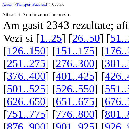
Acasa
->
Transport Bucuresti
-> Cautare
Autobuze in Bucuresti.
Ati cautat:
2343
Am gasit
rezultate; af
Vezi si [
1..25
] [
26..50
] [
51..
[
126..150
] [
151..175
] [
176..
[
251..275
] [
276..300
] [
301..
[
376..400
] [
401..425
] [
426..
[
501..525
] [
526..550
] [
551..
[
626..650
] [
651..675
] [
676..
[
751..775
] [
776..800
] [
801..
[
876..900
] [
901..925
] [
926..