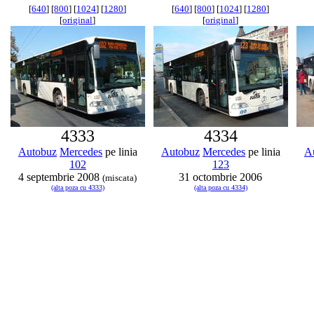
[
640
] [
800
] [
1024
] [
1280
]
[
640
] [
800
] [
1024
] [
1280
]
[
original
]
[
original
]
4333
4334
Autobuz
Mercedes
pe linia
Autobuz
Mercedes
pe linia
A
102
123
4 septembrie 2008
31 octombrie 2006
(miscata)
(alta poza cu 4333)
(alta poza cu 4334)