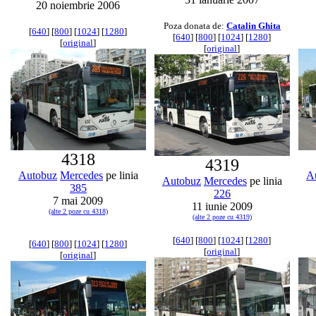
20 noiembrie 2006
Poza donata de:
Catalin Ghita
[
640
] [
800
] [
1024
] [
1280
]
[
640
] [
800
] [
1024
] [
1280
]
[
original
]
[
original
]
4318
4319
Autobuz
Mercedes
pe linia
A
Autobuz
Mercedes
pe linia
385
226
7 mai 2009
11 iunie 2009
(alte 2 poze cu 4318)
(alte 2 poze cu 4319)
[
640
] [
800
] [
1024
] [
1280
]
[
640
] [
800
] [
1024
] [
1280
]
[
original
]
[
original
]