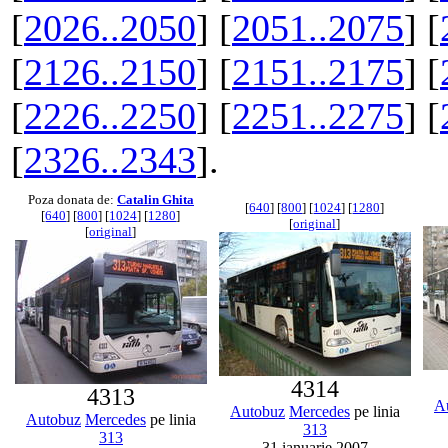
[
2026..2050
] [
2051..2075
] [
[
2126..2150
] [
2151..2175
] [
[
2226..2250
] [
2251..2275
] [
[
2326..2343
].
Poza donata de:
Catalin Ghita
[
640
] [
800
] [
1024
] [
1280
]
[
640
] [
800
] [
1024
] [
1280
]
[
original
]
[
original
]
4314
4313
A
Autobuz
Mercedes
pe linia
Autobuz
Mercedes
pe linia
313
313
31 ianuarie 2007