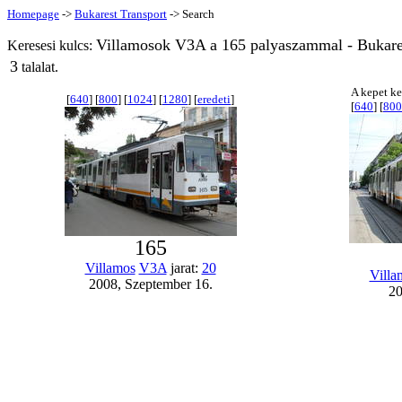
Homepage
->
Bukarest Transport
-> Search
Villamosok V3A a 165 palyaszammal - Bukare
Keresesi kulcs:
3
talalat.
A kepet ke
[
640
] [
800
] [
1024
] [
1280
] [
eredeti
]
[
640
] [
800
165
Villamos
V3A
jarat:
20
Villa
2008, Szeptember 16.
20