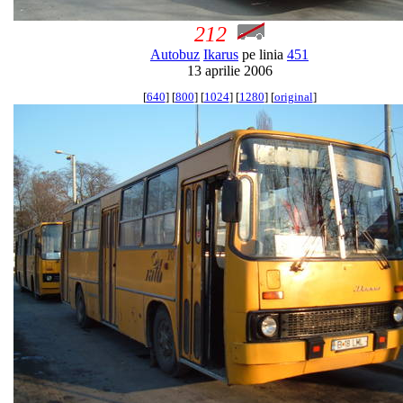
212
Autobuz
Ikarus
pe linia
451
13 aprilie 2006
[
640
] [
800
] [
1024
] [
1280
] [
original
]