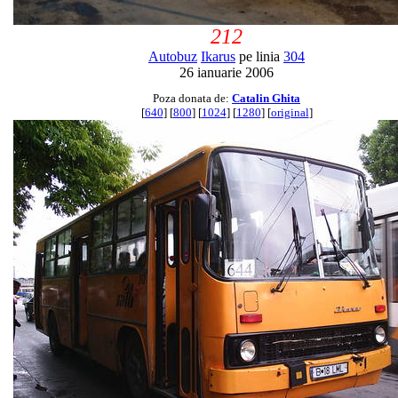
212
Autobuz
Ikarus
pe linia
304
26 ianuarie 2006
Poza donata de:
Catalin Ghita
[
640
] [
800
] [
1024
] [
1280
] [
original
]