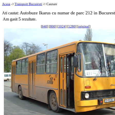
Acasa
->
Transport Bucuresti
-> Cautare
Autobuze Ikarus cu numar de parc 212 in Bucurest
Ati cautat:
5
Am gasit
rezultate.
[
640
] [
800
] [
1024
] [
1280
] [
original
]