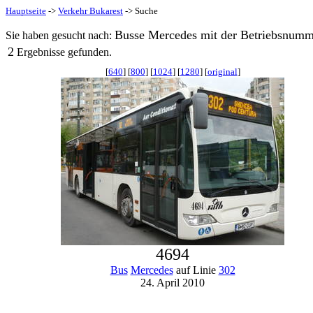
Hauptseite
->
Verkehr Bukarest
-> Suche
Busse Mercedes mit der Betriebsnumm
Sie haben gesucht nach:
2
Ergebnisse gefunden.
[
640
] [
800
] [
1024
] [
1280
] [
original
]
4694
Bus
Mercedes
auf Linie
302
24. April 2010