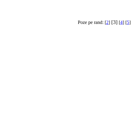
[3]
Poze pe rand: [
2
]
[
4
] [
5
]