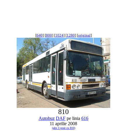
[
640
] [
800
] [
1024
] [
1280
] [
original
]
810
Autobuz
DAF
pe linia
616
11 aprilie 2008
(alte 3 poze cu 810)