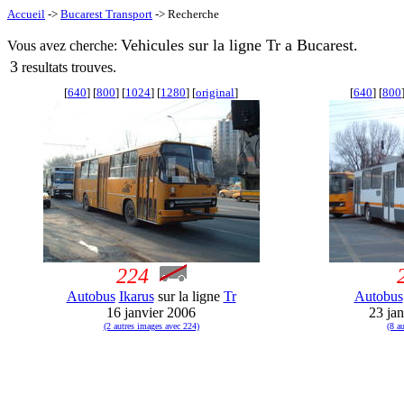
Accueil
->
Bucarest Transport
-> Recherche
Vehicules sur la ligne Tr a Bucarest.
Vous avez cherche:
3
resultats trouves.
[
640
] [
800
] [
1024
] [
1280
] [
original
]
[
640
] [
800
224
Autobus
Ikarus
sur la ligne
Tr
Autobus
16 janvier 2006
23 ja
(2 autres images avec 224)
(8 a