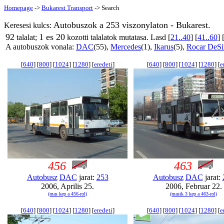
Homepage
->
Bukarest Transport
-> Search
Autobuszok a 253 viszonylaton - Bukarest.
Keresesi kulcs:
92
1 es 20
talalat;
kozotti talalatok mutatasa. Lasd [
21..40
] [
41..60
] 
A autobuszok vonala:
DAC
(55),
Mercedes
(1),
Ikarus
(5),
Rocar DeS
[
640
] [
800
] [
1024
] [
1280
] [
eredeti
]
[
640
] [
800
] [
1024
] [
1280
] [
e
456
463
Autobusz
DAC
jarat:
253
Autobusz
DAC
jarat:
2006, Aprilis 25.
2006, Februar 22.
(mas kep a 456-rol)
(masik 3 kep a 463-rol)
[
640
] [
800
] [
1024
] [
1280
] [
eredeti
]
[
640
] [
800
] [
1024
] [
1280
] [
e