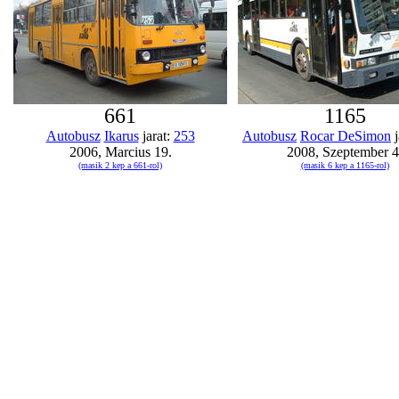
661
1165
Autobusz
Ikarus
jarat:
253
Autobusz
Rocar DeSimon
j
2006, Marcius 19.
2008, Szeptember 4
(masik 2 kep a 661-rol)
(masik 6 kep a 1165-rol)