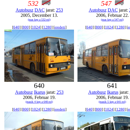
532
547
Autobusz
DAC
jarat:
253
Autobusz
DAC
jarat:
2005, December 13.
2006, Februar 22.
(mas kep a 532-rol)
(mas kep a 547-rol)
[
640
] [
800
] [
1024
] [
1280
] [
eredeti
]
[
640
] [
800
] [
1024
] [
1280
] [
e
640
641
Autobusz
Ikarus
jarat:
253
Autobusz
Ikarus
jarat:
2006, Februar 19.
2006, Februar 19.
(masik 4 kep a 640-rol)
(masik 5 kep a 641-rol)
[
640
] [
800
] [
1024
] [
1280
] [
eredeti
]
[
640
] [
800
] [
1024
] [
1280
] [
e