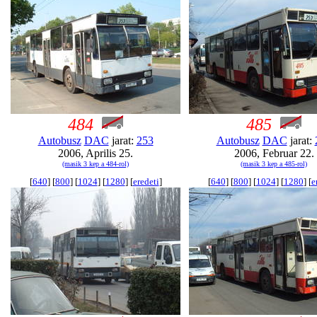
484
485
Autobusz
DAC
jarat:
253
Autobusz
DAC
jarat:
2006, Aprilis 25.
2006, Februar 22.
(masik 3 kep a 484-rol)
(masik 3 kep a 485-rol)
[
640
] [
800
] [
1024
] [
1280
] [
eredeti
]
[
640
] [
800
] [
1024
] [
1280
] [
e