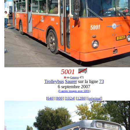
5001
ex-
Geneve
471
Trolleybus
Saurer
sur la ligne
73
6 septembre 2007
(3 autres images avec 5001)
[
640
] [
800
] [
1024
] [
1280
] [
original
]