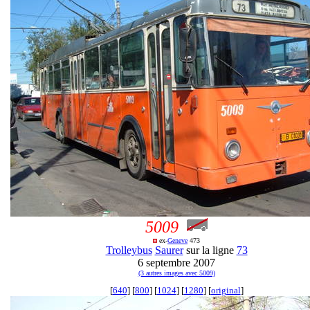
5009
ex-
Geneve
473
Trolleybus
Saurer
sur la ligne
73
6 septembre 2007
(3 autres images avec 5009)
[
640
] [
800
] [
1024
] [
1280
] [
original
]