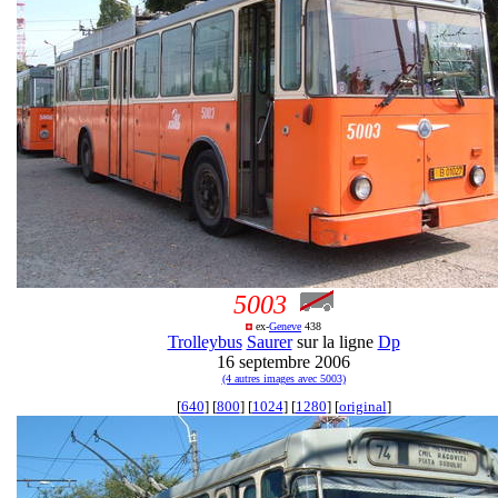
5003
ex-
Geneve
438
Trolleybus
Saurer
sur la ligne
Dp
16 septembre 2006
(4 autres images avec 5003)
[
640
] [
800
] [
1024
] [
1280
] [
original
]