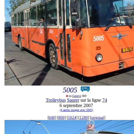
5005
ex-
Geneve
469
Trolleybus
Saurer
sur la ligne
74
6 septembre 2007
(4 autres images avec 5005)
[
640
] [
800
] [
1024
] [
1280
] [
original
]