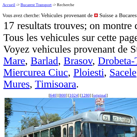
Accueil
->
Bucarest Transport
-> Recherche
Vehicules provenant de
Suisse a Bucares
Vous avez cherche:
17
resultats trouves; on montre
Tous les vehicules sur cette pag
Voyez vehicules provenant de Su
Mare
,
Barlad
,
Brasov
,
Drobeta-
Miercurea Ciuc
,
Ploiesti
,
Sacele
Mures
,
Timisoara
.
[
640
] [
800
] [
1024
] [
1280
] [
original
]