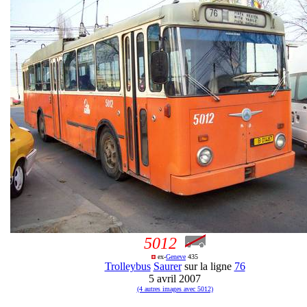
5012
ex-
Geneve
435
Trolleybus
Saurer
sur la ligne
76
5 avril 2007
(4 autres images avec 5012)