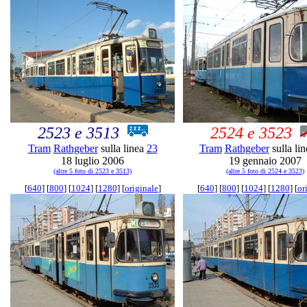
2523 e 3513
2524 e 3523
Tram
Rathgeber
sulla linea
23
Tram
Rathgeber
sulla li
18 luglio 2006
19 gennaio 2007
(altre 5 foto di 2523 e 3513)
(altre 5 foto di 2524 e 3523)
[
640
] [
800
] [
1024
] [
1280
] [
originale
]
[
640
] [
800
] [
1024
] [
1280
] [
or