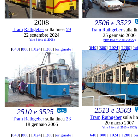
2008
2506 e 3522
Tram
Rathgeber
sulla linea
59
Tram
Rathgeber
sulla l
22 settembre 2024
25 gennaio 2006
(altre 3 foto di 2008)
(altra foto di 2506 e 3522)
[
640
] [
800
] [
1024
] [
1280
] [
or
[
640
] [
800
] [
1024
] [
1280
] [
originale
]
2513 e 3503
2510 e 3525
Tram
Rathgeber
sulla li
Tram
Rathgeber
sulla linea
23
20 marzo 2007
18 gennaio 2006
(altre 6 foto di 2513 e 3503)
[
640
] [
800
] [
1024
] [
1280
] [
originale
]
[
640
] [
800
] [
1024
] [
1280
] [
or