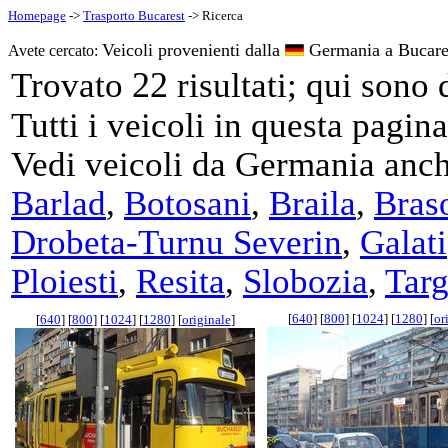
Homepage
->
Trasporto Bucarest
-> Ricerca
Veicoli provenienti dalla
Germania a Bucare
Avete cercato:
22
Trovato
risultati; qui sono
Tutti i veicoli in questa pagi
Vedi veicoli da Germania anch
Barlad
,
Botosani
,
Braila
,
Bras
Drobeta-Turnu Severin
,
Galati
Ploiesti
,
Resita
,
Slobozia
,
Targ
[
640
] [
800
] [
1024
] [
1280
] [
or
[
640
] [
800
] [
1024
] [
1280
] [
originale
]