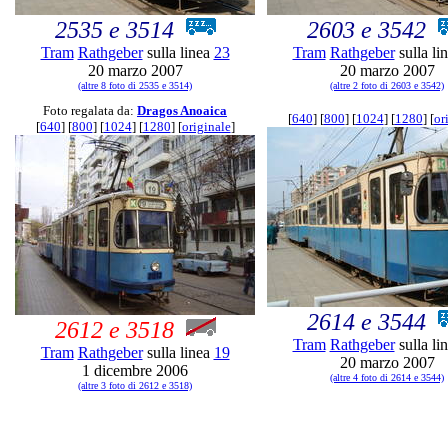
2535 e 3514
2603 e 3542
Tram
Rathgeber
sulla linea
23
Tram
Rathgeber
sulla li
20 marzo 2007
20 marzo 2007
(altre 8 foto di 2535 e 3514)
(altre 2 foto di 2603 e 3542)
Foto regalata da:
Dragos Anoaica
[
640
] [
800
] [
1024
] [
1280
] [
or
[
640
] [
800
] [
1024
] [
1280
] [
originale
]
2614 e 3544
2612 e 3518
Tram
Rathgeber
sulla li
Tram
Rathgeber
sulla linea
19
20 marzo 2007
1 dicembre 2006
(altre 4 foto di 2614 e 3544)
(altre 3 foto di 2612 e 3518)